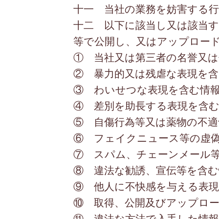
十一 当社の業務を妨害する行
十二 以下に該当し又は該当
等で公開し、又はアップロー
① 当社又は第三者の名誉又は
② 暴力的又は残虐な表現を含
③ わいせつな表現を含む情
④ 差別を助長する表現を含む
⑤ 自傷行為等又は薬物の不適
⑥ フェイクニュース等の虚
⑦ スパム、チェーンメール
⑧ 違法な勧誘、宣伝等を含む
⑨ 他人に不快感を与える表現
⑩ 取得、公開及びアップロ
⑪ 違法な方法で入手した情報