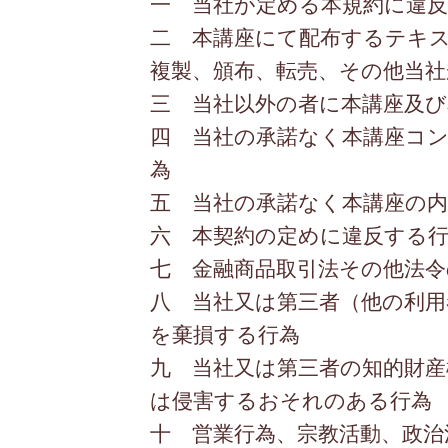
一 当社が定める本規約に違
二 本講座にて配布するテキ
複製、頒布、転売、その他当社
三 当社以外の者に本講座及
四 当社の承諾なく本講座コ
為
五 当社の承諾なく本講座の
六 本契約の定めに違反する
七 金融商品取引法その他法
八 当社又は第三者（他の利
を棄損する行為
九 当社又は第三者の知的財産
は侵害するおそれのある行為
十 営業行為、宗教活動、政治