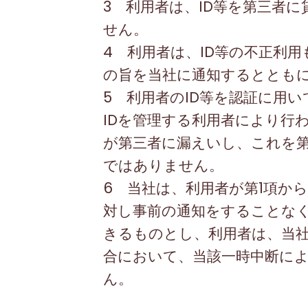
3 利用者は、
ID
等を第三者に
せん。
4 利用者は、
ID
等の不正利用
の旨を当社に通知するととも
5 利用者の
ID
等を認証に用い
ID
を管理する利用者により行
が第三者に漏えいし、これを
ではありません。
6 当社は、利用者が第
1
項から
対し事前の通知をすることな
きるものとし、利用者は、当
合において、当該一時中断に
ん。