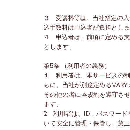
３ 受講料等は、当社指定の
込手数料は申込者が負担とし
４ 申込者は、前項に定める
とします。
第
5
条 （利用者の義務）
１ 利用者は、本サービスの
もに、当社が別途定める
VARY
その他の者に本規約を遵守さ
ます。
2 利用者は、
ID
，パスワード
いて安全に管理・保管し、第